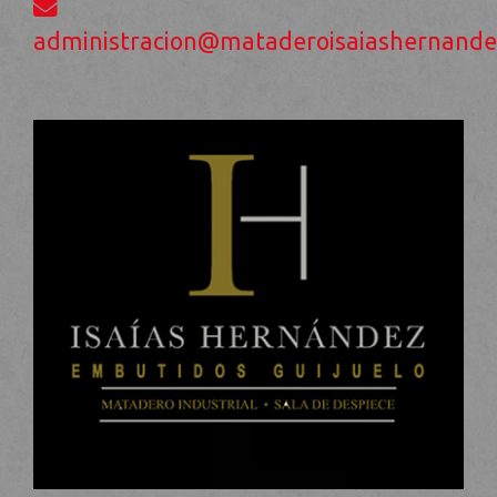
administracion
mataderoisaiashernand