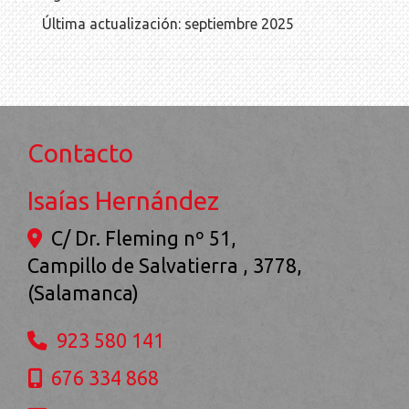
Última actualización: septiembre 2025
Contacto
Isaías Hernández
C/ Dr. Fleming nº 51,
Campillo de Salvatierra
,
3778
,
(Salamanca)
923 580 141
676 334 868