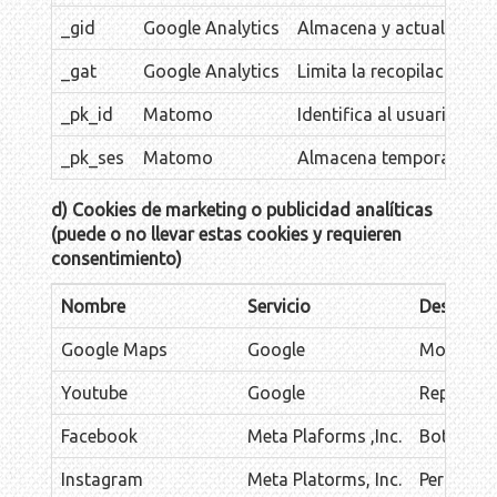
_gid
Google Analytics
Almacena y actualiza un 
_gat
Google Analytics
Limita la recopilación de
_pk_id
Matomo
Identifica al usuario úni
_pk_ses
Matomo
Almacena temporalmente d
d) Cookies de marketing o publicidad analíticas
(puede o no llevar estas cookies y requieren
consentimiento)
Nombre
Servicio
Descripci
Google Maps
Google
Mostrar m
Youtube
Google
Reproducc
Facebook
Meta Plaforms ,Inc.
Botón 'Me
Instagram
Meta Platorms, Inc.
Perfil so