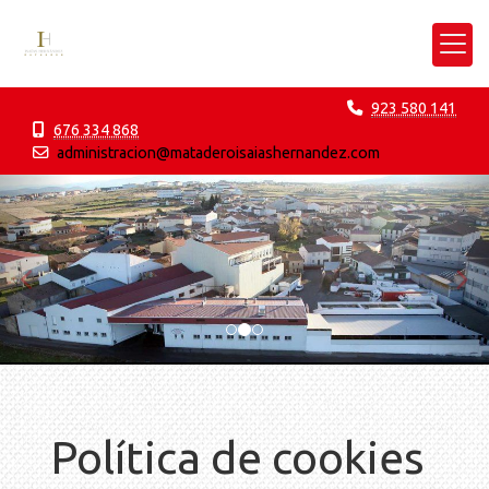
923 580 141
676 334 868
administracion
mataderoisaiashernandez.com
prev
nex
Política de cookies