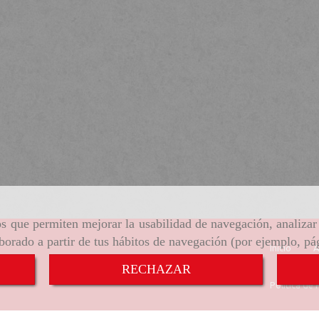
ros que permiten mejorar la usabilidad de navegación, analiza
aborado a partir de tus hábitos de navegación (por ejemplo, pá
Inicio
A
RECHAZAR
Política de 