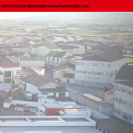
administracion
mataderoisaiashernandez.com
next