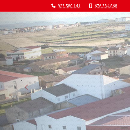
923 580 141
676 334 868
prev