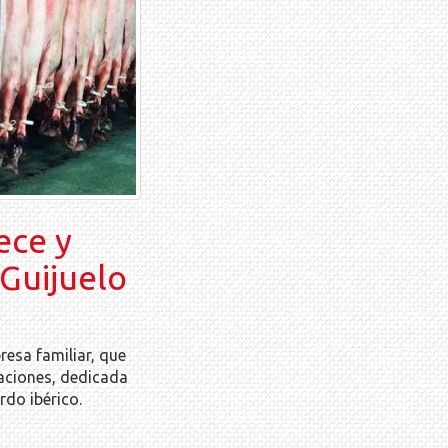
ece y
Guijuelo
esa familiar, que
aciones, dedicada
erdo ibérico.