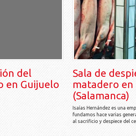
ión del
Sala de despi
 en Guijuelo
matadero en 
(Salamanca)
Isaías Hernández es una empr
fundamos hace varias gener
al sacrificio y despiece del c