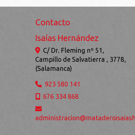
Contacto
Isaías Hernández
C/ Dr. Fleming nº 51,
Campillo de Salvatierra
,
3778
,
(Salamanca)
923 580 141
676 334 868
administracion
mataderoisaias